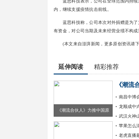
蓝思科技表示，公司在全球范围内持续采
内，继续支援疫情抗击前线。
蓝思科技称，公司本次对外捐赠是为了支
有资金，对公司当期及未来经营业绩不构成
(本文来自澎湃新闻，更多原创资讯请下载“
延伸阅读
精彩推荐
《潮流
南昌中博
龙顺成中
《潮流合伙人》力推中国原
武汉火神
苹果怎么
老虎直播最