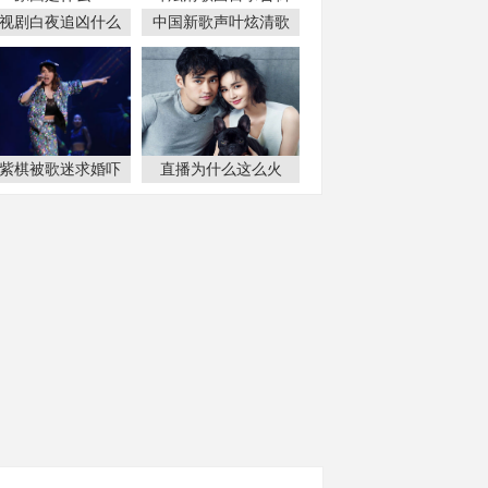
视剧白夜追凶什么
中国新歌声叶炫清歌
紫棋被歌迷求婚吓
直播为什么这么火