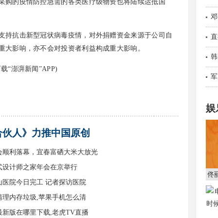
购的疫情防控急需的各类医疗级物资也将陆续运抵国
邓
持抗击新型冠状病毒疫情，对外捐赠资金来源于公司自
直
重大影响，亦不会对投资者利益构成重大影响。
韩
澎湃新闻”APP)
军
娱
合伙人》力推中国原创
会顺利落幕，宜春富硒大米大放光
式设计师之家年会在京举行
佟
山医院今日完工 记者探访医院
清理内存垃圾,苹果手机怎么清
新版在哪里下载,老虎TV直播