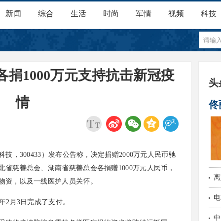
新闻
综合
生活
时尚
军情
视频
科技
捐1000万元支持抗击新冠疫
头
情
佟
特
，300433）发布公告称，决定捐赠2000万元人民币驰
省慈善总会、湖南省慈善总会各捐赠1000万元人民币，
离
物资，以及一线医护人员关怀。
现
电
年2月3日完成了支付。
中