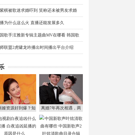
紫棋被歌迷求婚吓到 笑称还未被男友求婚
播为什么这么火 直播还能发展多久
国歌手泫雅新专辑主题曲MV在哪看 韩国歌
师联盟2虎啸龙吟播出时间播出平台介绍
乐
丽娅资源好到爆？知
离婚7年再次相遇，两