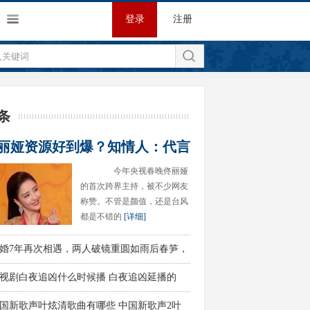
登录
注册
条
丽娅资源好到爆？知情人：代言
今年央视春晚佟丽娅
别
的首次跨界主持，被不少网友
称赞。不管是颜值，还是台风
都是不错的
[详细]
婚7年再次相遇，两人破镜重圆如雨后春笋，
视剧白夜追凶什么时候播 白夜追凶延播的
国新歌声叶炫清歌曲有哪些 中国新歌声2叶