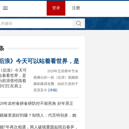
登录
注册
条
后浪》今天可以站着看世界，是
2020年五四青年节央
视播出的一段《后浪》视频刷
频刷爆朋友圈，由此引发的千
层浪至今
[详细]
020年农村春耕备耕防控不留死角 好年景正
丽娅资源好到爆？知情人：代言特别多，她
在想
婚7年再次相遇，两人破镜重圆如雨后春笋，