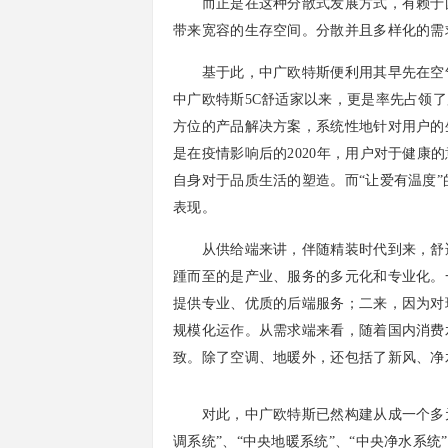
而正是在这种分散式发展方式，有赖于国
带来宽容的生存空间。分散并且多样化的需
基于此，中广欧特斯便利用其早先在空气
中广欧特斯5C舒适家以来，更是率先占领
方位的产品解决方案，系统性地针对用户的
是在疫情影响后的2020年，用户对于健康
自身对于品质生活的塑造。而“让爱有温度”的
表现。
从供给端来讲，伴随精装时代到来，舒适
踵而至的是产业、服务的多元化和专业化。
提供专业、优质的后端服务；二来，因为对
规模化运作。从需求端来看，随着国内消费
致。除了空调、地暖外，还包括了新风、净
对此，中广欧特斯已然构建从成一个多元化
调系统”、“中央地暖系统”、“中央净水系统