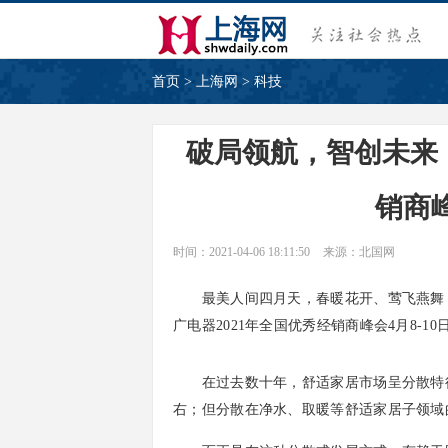
首页
>
上海网
>
科技
破局领航，智创未来！
销商
时间：2021-04-06 18:11:50
来源：北国网
最美人间四月天，春暖花开、莺飞燕舞，在
广电器2021年全国优秀经销商峰会4月8-1
在过去数十年，舒适家居市场呈分散特征。
右；但分散在净水、取暖等舒适家居子领域的