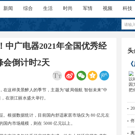
新闻
综合
生活
时尚
军情
视频
科技
中广电器2021年全国优秀经
头
峰会倒计时2天
《
因
这样美景醉人的季节，主题为“破局领航 智创未来”中
0日，在浙江丽水盛大举行。
2
根据数据统计，目前国内舒适家居市场仅为 80 亿元左
佟
国内市场规模，则在 5000 亿元以上。
现
离