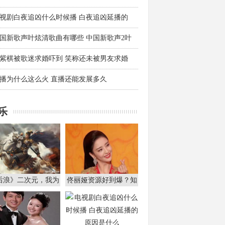
视剧白夜追凶什么时候播 白夜追凶延播的
国新歌声叶炫清歌曲有哪些 中国新歌声2叶
紫棋被歌迷求婚吓到 笑称还未被男友求婚
播为什么这么火 直播还能发展多久
乐
后浪》二次元，我为
佟丽娅资源好到爆？知