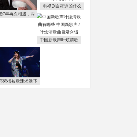
电视剧白夜追凶什么
婚7年再次相遇，两
中国新歌声叶炫清歌
邓紫棋被歌迷求婚吓