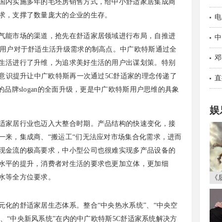
内实施多年的毛坯房销售方式，给中小舒适家居集成商
求，支撑了数量庞大的企业的生存。
现
电
能市场的渠道，抢先在舒适家居领域进行布局，自推进
中
了用户对于舒适生活升级需求的制高点。中广欧特斯通过全
邓
生活进行了升维，为追求美好生活的用户出谋划策。特别
的意识提升让中广欧特斯再一次通过5C舒适家的理念传递了
直
品牌slogan的全面升级，更是中广欧特斯用户思维的具象
娱
家居行业也迈入大整合时期。产品结构的快速变化，接
一来，集成商、“搬运工“们无法应对市场集合化需求，进而
现金流的极高要求，中小型公司也很难实现多产品设备的
水平的提升，消费者对生活的要求也更加立体，更加细
水等全方位要求。
《
的舒适家居生态体系。整合“中央热水系统”、“中央空
”、“中央新风系统”在内的中广欧特斯5C舒适家系统解决方