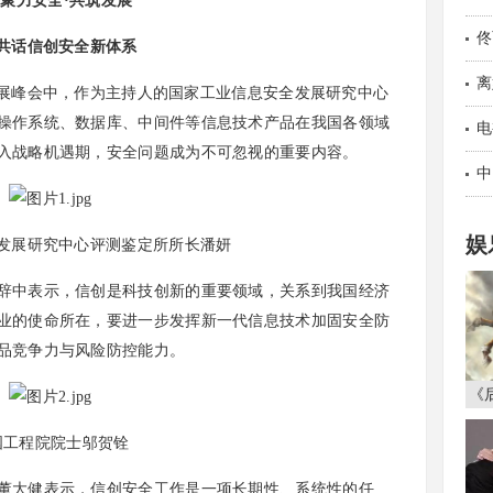
聚力安全·共筑发展
佟
共话信创安全新体系
现
离
发展峰会中，作为主持人的国家工业信息安全发展研究中心
操作系统、数据库、中间件等信息技术产品在我国各领域
现
电
入战略机遇期，安全问题成为不可忽视的重要内容。
中
娱
发展研究中心评测鉴定所所长潘妍
中表示，信创是科技创新的重要领域，关系到我国经济
业的使命所在，要进一步发挥新一代信息技术加固安全防
品竞争力与风险防控能力。
《
国工程院院士邬贺铨
大健表示，信创安全工作是一项长期性、系统性的任