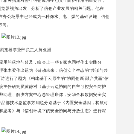
相关措施对整个信创应用生态安全防护作用的重要性，
从浏览器视角出发，分析了信创产业发展的相关问题。他在
器在办公场景中已经成为一种像水、电、煤的基础设施，信创
方向。
团浏览器事业部负责人黄亚洲
用的落地与普及，峰会上一些专家也同样作出实践分
理张木梁作出题为《链动未来：信创安全生态的“共谋与共
涛进行了题为《构建基于云原生的“协同创新 融合共赢”信
院主任研究员黄静对《基于云边协同的自主可控安全防护
裁助理、解决方案中心总经理唐炜，安华金和数据安全实
用产品部技术总监李方翔也分别基于《内置安全基因，构筑可
和思考》与《信创环境下的安全协同与开放生态》进行深