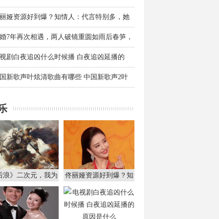
丽娅资源好到爆？知情人：代言特别多，她
在想
婚7年再次相遇，两人破镜重圆如雨后春笋，
视剧白夜追凶什么时候播 白夜追凶延播的
国新歌声叶炫清歌曲有哪些 中国新歌声2叶
乐
后浪》二次元，我为
佟丽娅资源好到爆？知