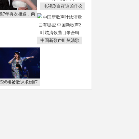
电视剧白夜追凶什么
婚7年再次相遇，两
中国新歌声叶炫清歌
邓紫棋被歌迷求婚吓