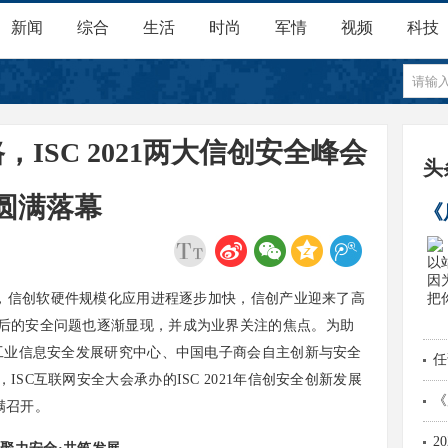
新闻
综合
生活
时尚
军情
视频
科技
ISC 2021两大信创安全峰会
头
圆满落幕
《
因
，信创软硬件规模化应用进程逐步加快，信创产业迎来了高
后的安全问题也逐渐显现，并成为业界关注的焦点。为助
家工业信息安全发展研究中心、中国电子商会自主创新与安全
任
SC互联网安全大会承办的ISC 2021年信创安全创新发展
声
《
满召开。
经
2