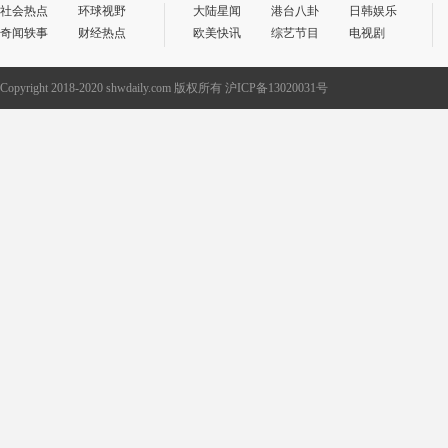
社会热点
环球视野
大陆星闻
港台八卦
日韩娱乐
奇闻轶事
财经热点
欧美快讯
综艺节目
电视剧
Copyright 2018-2020 shwdaily.com 版权所有 沪ICP备13020031号