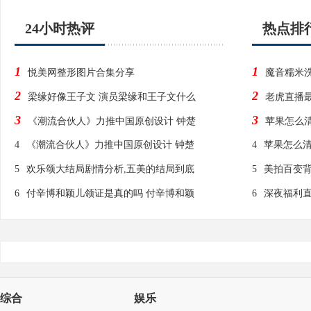
24小时热评
热点排
1
1
悦美网整形图片合集分享
魔音糯米
2
2
梁缘好像王子文 演员梁缘和王子文什么
老虎直播最
3
3
《潮流合伙人》力推中国原创设计 钟楚
苹果怎么
4
《潮流合伙人》力推中国原创设计 钟楚
4
苹果怎么清
5
欢乐颂大结局剧情分析,五美的结局到底
5
美拍百变
6
付辛博和颖儿领证是真的吗 付辛博和颖
6
深夜福利直
综合
娱乐